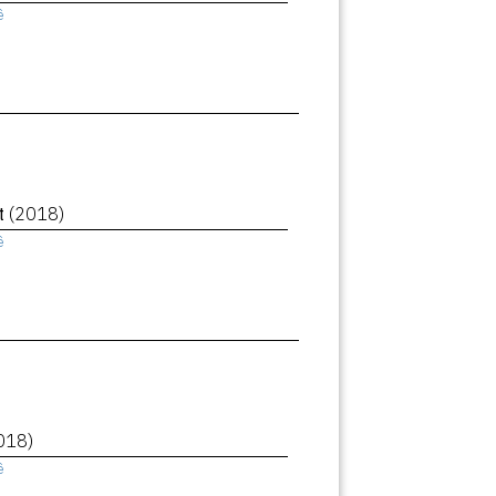
ê
et
(2018)
ê
018)
ê