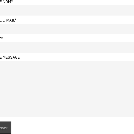
E NOM
*
E E-MAIL
*
T
*
E MESSAGE