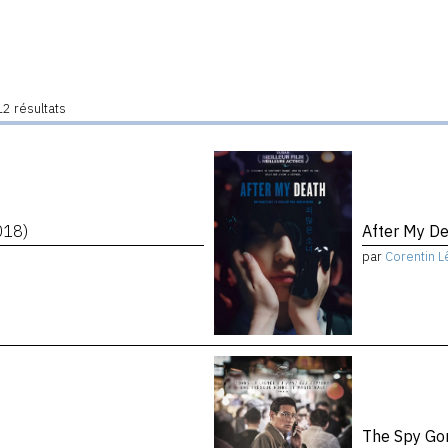
2 résultats
018)
After My D
par
Corentin L
The Spy Go