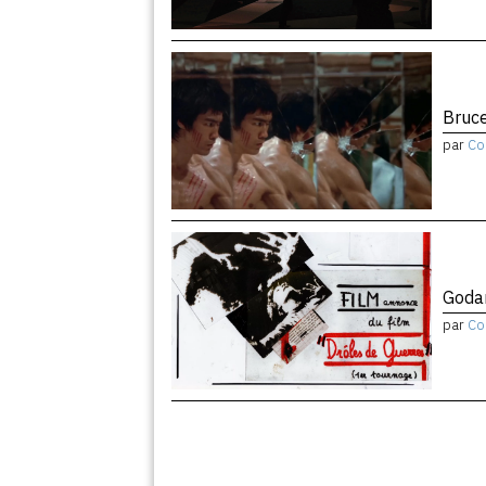
Bruce
par
Co
Godar
par
Co