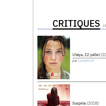
CRITIQUES
21
Utøya, 22 juillet
(2
par
Corentin Lê
Suspiria
(2018)