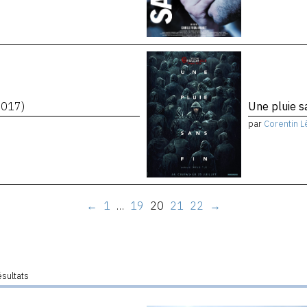
2017)
Une pluie s
par
Corentin L
←
1
…
19
20
21
22
→
ésultats