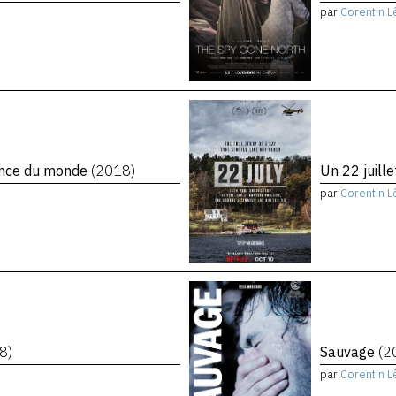
par
Corentin L
rence du monde
(2018)
Un 22 juill
par
Corentin L
8)
Sauvage
(2
par
Corentin L