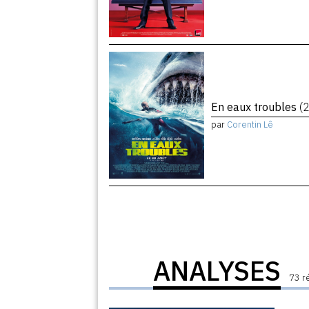
En eaux troubles
(
par
Corentin Lê
ANALYSES
73 r