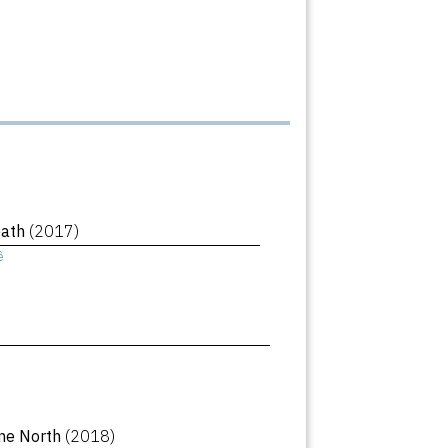
eath
(2017)
ê
ne North
(2018)