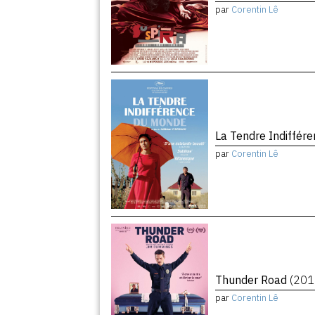
par
Corentin Lê
La Tendre Indiffé
par
Corentin Lê
Thunder Road
(201
par
Corentin Lê