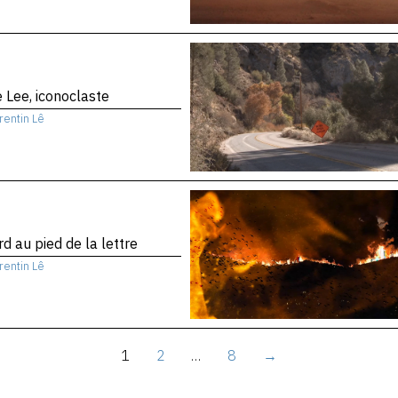
 Lee, iconoclaste
rentin Lê
d au pied de la lettre
rentin Lê
1
2
…
8
→