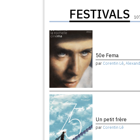
FESTIVALS
107
50e Fema
par
Corentin Lê
,
Alexan
Un petit frère
par
Corentin Lê