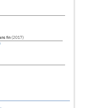
ans fin
(2017)
ê