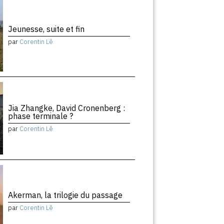
Jeunesse, suite et fin
par
Corentin Lê
Jia Zhangke, David Cronenberg :
phase terminale ?
par
Corentin Lê
Akerman, la trilogie du passage
par
Corentin Lê