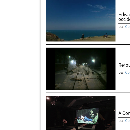
Edwar
occid
par
Co
Retou
par
Co
A Con
par
Co