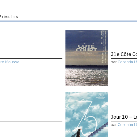
 résultats
31e Côté Cou
dre Moussa
par
Corentin L
Jour 10 — L
par
Corentin L