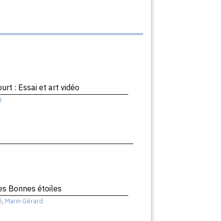
rt : Essai et art vidéo
ê
es Bonnes étoiles
ê
,
Marin Gérard