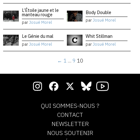
L’Étoile jaune et le
Body Double
manteau rouge
par
Josué Morel
par
Josué Morel
Le Génie du mal
Whit Stillman
par
Josué Morel
par
Josué Morel
←
1
…
9
10
QUI SOMMES-NOUS ?
CONTACT
NEWSLETTER
NOUS SOUTENIR