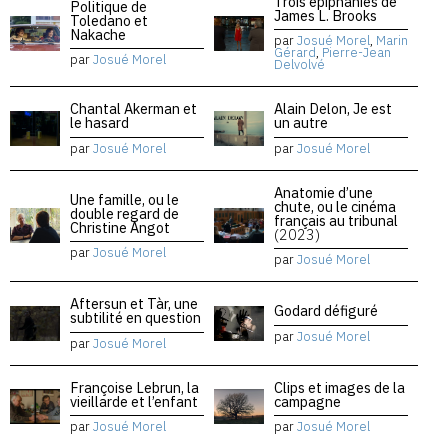
Trois épiphanies de
Politique de
James L. Brooks
Toledano et
Nakache
par
Josué Morel
,
Marin
Gérard
,
Pierre-Jean
par
Josué Morel
Delvolvé
Chantal Akerman et
Alain Delon, Je est
le hasard
un autre
par
Josué Morel
par
Josué Morel
Anatomie d’une
Une famille, ou le
chute, ou le cinéma
double regard de
français au tribunal
Christine Angot
(2023)
par
Josué Morel
par
Josué Morel
Aftersun et Tàr, une
Godard défiguré
subtilité en question
par
Josué Morel
par
Josué Morel
Françoise Lebrun, la
Clips et images de la
vieillarde et l’enfant
campagne
par
Josué Morel
par
Josué Morel