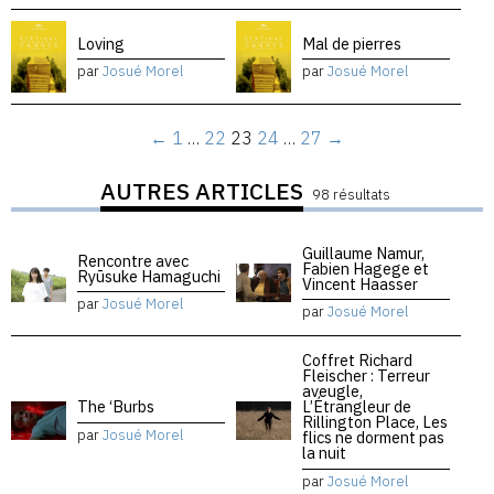
Loving
Mal de pierres
par
Josué Morel
par
Josué Morel
←
1
…
22
23
24
…
27
→
AUTRES ARTICLES
98 résultats
Guillaume Namur,
Rencontre avec
Fabien Hagege et
Ryūsuke Hamaguchi
Vincent Haasser
par
Josué Morel
par
Josué Morel
Coffret Richard
Fleischer : Terreur
aveugle,
The ‘Burbs
L’Étrangleur de
Rillington Place, Les
par
Josué Morel
flics ne dorment pas
la nuit
par
Josué Morel