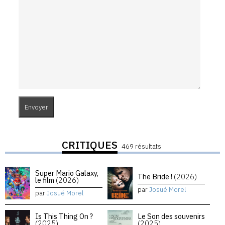
CRITIQUES
469 résultats
Super Mario Galaxy,
The Bride !
(2026)
le film
(2026)
par
Josué Morel
par
Josué Morel
Is This Thing On ?
Le Son des souvenirs
(2025)
(2025)