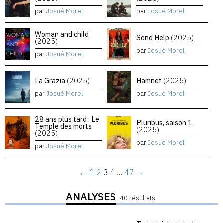
par
Josué Morel
par
Josué Morel
Woman and child
Send Help
(2025)
(2025)
par
Josué Morel
par
Josué Morel
La Grazia
(2025)
Hamnet
(2025)
par
Josué Morel
par
Josué Morel
28 ans plus tard : Le
Pluribus, saison 1
Temple des morts
(2025)
(2025)
par
Josué Morel
par
Josué Morel
←
1
2
3
4
…
47
→
ANALYSES
40 résultats