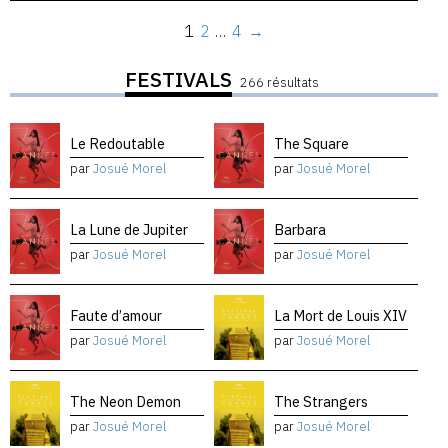
1
2
…
4
→
FESTIVALS
266 résultats
Le Redoutable
The Square
par
Josué Morel
par
Josué Morel
La Lune de Jupiter
Barbara
par
Josué Morel
par
Josué Morel
Faute d’amour
La Mort de Louis XIV
par
Josué Morel
par
Josué Morel
The Neon Demon
The Strangers
par
Josué Morel
par
Josué Morel