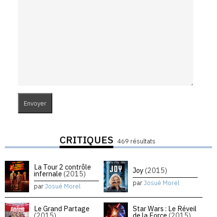
CRITIQUES
469 résultats
La Tour 2 contrôle
Joy
(2015)
infernale
(2015)
par
Josué Morel
par
Josué Morel
Le Grand Partage
Star Wars : Le Réveil
(2015)
de la Force
(2015)