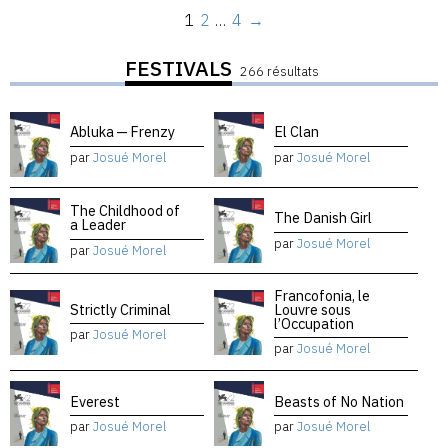
1
2
…
4
→
FESTIVALS
266 résultats
Abluka — Frenzy
El Clan
par
Josué Morel
par
Josué Morel
The Childhood of
The Danish Girl
a Leader
par
Josué Morel
par
Josué Morel
Francofonia, le
Strictly Criminal
Louvre sous
l’Occupation
par
Josué Morel
par
Josué Morel
Everest
Beasts of No Nation
par
Josué Morel
par
Josué Morel