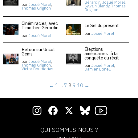
Gérardin
,
Josué Morel
,
par
Josué Morel
,
Sylvain Blandy
,
Thomas
Thomas Grignon
Grignon
Cinémiracles, avec
Le Sel du présent
Timothée Gérardin
par
Josué Morel
par
Josué Morel
Élections
Retour sur Uncut
américaines : à la
Gems
conquête du récit
par
Josué Morel
,
Thomas Grignon
,
par
Josué Morel
,
Victor Bournerias
Damien Bonelli
←
1
…
7
8
9
10
→
QUI SOMMES-NOUS ?