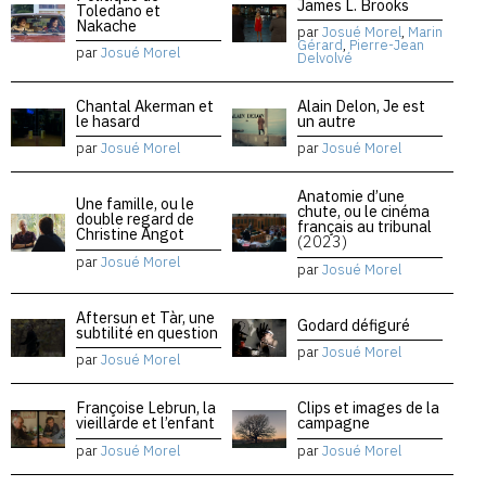
James L. Brooks
Toledano et
Nakache
par
Josué Morel
,
Marin
Gérard
,
Pierre-Jean
par
Josué Morel
Delvolvé
Chantal Akerman et
Alain Delon, Je est
le hasard
un autre
par
Josué Morel
par
Josué Morel
Anatomie d’une
Une famille, ou le
chute, ou le cinéma
double regard de
français au tribunal
Christine Angot
(2023)
par
Josué Morel
par
Josué Morel
Aftersun et Tàr, une
Godard défiguré
subtilité en question
par
Josué Morel
par
Josué Morel
Françoise Lebrun, la
Clips et images de la
vieillarde et l’enfant
campagne
par
Josué Morel
par
Josué Morel