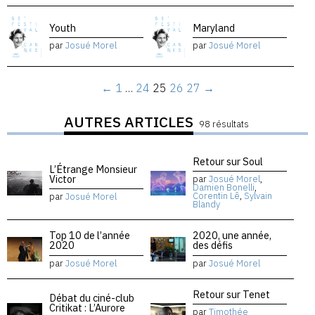
Youth
Maryland
par
Josué Morel
par
Josué Morel
←
1
…
24
25
26
27
→
AUTRES ARTICLES
98 résultats
Retour sur Soul
L’Étrange Monsieur
Victor
par
Josué Morel
,
Damien Bonelli
,
Corentin Lê
,
Sylvain
par
Josué Morel
Blandy
Top 10 de l’année
2020, une année,
2020
des défis
par
Josué Morel
par
Josué Morel
Retour sur Tenet
Débat du ciné-club
Critikat : L’Aurore
par
Timothée