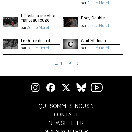
par
Josué Morel
L’Étoile jaune et le
Body Double
manteau rouge
par
Josué Morel
par
Josué Morel
Le Génie du mal
Whit Stillman
par
Josué Morel
par
Josué Morel
←
1
…
9
10
QUI SOMMES-NOUS ?
CONTACT
NEWSLETTER
NOUS SOUTENIR