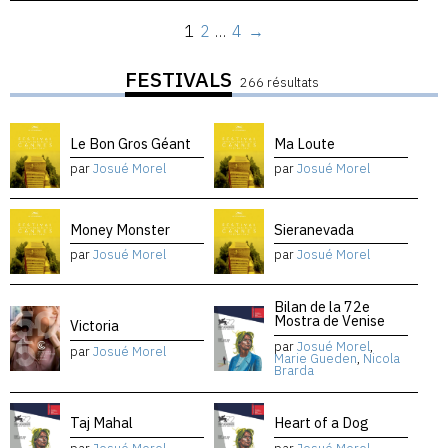
1
2
…
4
→
FESTIVALS
266 résultats
Le Bon Gros Géant
Ma Loute
par
Josué Morel
par
Josué Morel
Money Monster
Sieranevada
par
Josué Morel
par
Josué Morel
Bilan de la 72e
Mostra de Venise
Victoria
par
Josué Morel
,
par
Josué Morel
Marie Gueden
,
Nicola
Brarda
Taj Mahal
Heart of a Dog