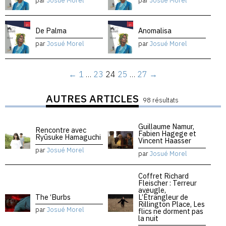
par
Josué Morel
par
Josué Morel
De Palma
Anomalisa
par
Josué Morel
par
Josué Morel
←
1
…
23
24
25
…
27
→
AUTRES ARTICLES
98 résultats
Guillaume Namur,
Rencontre avec
Fabien Hagege et
Ryūsuke Hamaguchi
Vincent Haasser
par
Josué Morel
par
Josué Morel
Coffret Richard
Fleischer : Terreur
aveugle,
The ‘Burbs
L’Étrangleur de
Rillington Place, Les
par
Josué Morel
flics ne dorment pas
la nuit