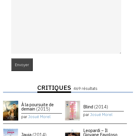
CRITIQUES
469 résultats
À la poursuite de
Blind
(2014)
demain
(2015)
par
Josué Morel
par
Josué Morel
Leopardi – Il
Jauja
(2014)
Giovane Favoloso