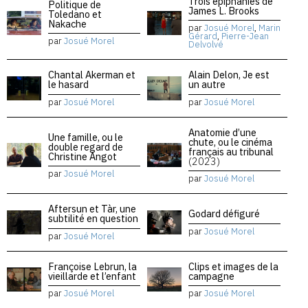
Trois épiphanies de
Politique de
James L. Brooks
Toledano et
Nakache
par
Josué Morel
,
Marin
Gérard
,
Pierre-Jean
par
Josué Morel
Delvolvé
Chantal Akerman et
Alain Delon, Je est
le hasard
un autre
par
Josué Morel
par
Josué Morel
Anatomie d’une
Une famille, ou le
chute, ou le cinéma
double regard de
français au tribunal
Christine Angot
(2023)
par
Josué Morel
par
Josué Morel
Aftersun et Tàr, une
Godard défiguré
subtilité en question
par
Josué Morel
par
Josué Morel
Françoise Lebrun, la
Clips et images de la
vieillarde et l’enfant
campagne
par
Josué Morel
par
Josué Morel