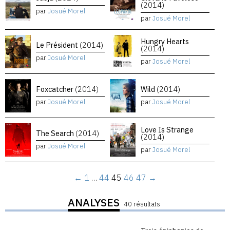
(2014)
par
Josué Morel
par
Josué Morel
Hungry Hearts
Le Président
(2014)
(2014)
par
Josué Morel
par
Josué Morel
Foxcatcher
(2014)
Wild
(2014)
par
Josué Morel
par
Josué Morel
Love Is Strange
The Search
(2014)
(2014)
par
Josué Morel
par
Josué Morel
←
1
…
44
45
46
47
→
ANALYSES
40 résultats