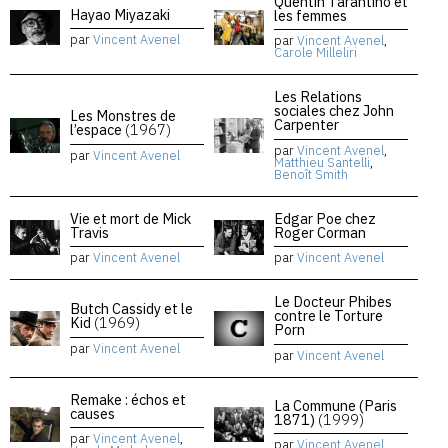
Quentin Tarantino et
Hayao Miyazaki
les femmes
par
Vincent Avenel
par
Vincent Avenel
,
Carole Milleliri
Les Relations
sociales chez John
Les Monstres de
Carpenter
l’espace
(1967)
par
Vincent Avenel
,
par
Vincent Avenel
Matthieu Santelli
,
Benoît Smith
Vie et mort de Mick
Edgar Poe chez
Travis
Roger Corman
par
Vincent Avenel
par
Vincent Avenel
Le Docteur Phibes
Butch Cassidy et le
contre le Torture
Kid
(1969)
Porn
par
Vincent Avenel
par
Vincent Avenel
Remake : échos et
La Commune (Paris
causes
1871)
(1999)
par
Vincent Avenel
,
par
Vincent Avenel