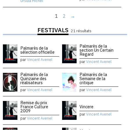
Ursula Michel
1
2
→
FESTIVALS
21 résultats
Palmarès de la
Palmarès de la
section Un Certain
sélection officielle
Regard
par
Vincent Avenel
par
Vincent Avenel
Palmarès de la
Palmarès de la
Quinzaine des
Semaine de la
réalisateurs
critique
par
Vincent Avenel
par
Vincent Avenel
Remise du prix
France Culture
Vincere
2009
par
Vincent Avenel
par
Vincent Avenel