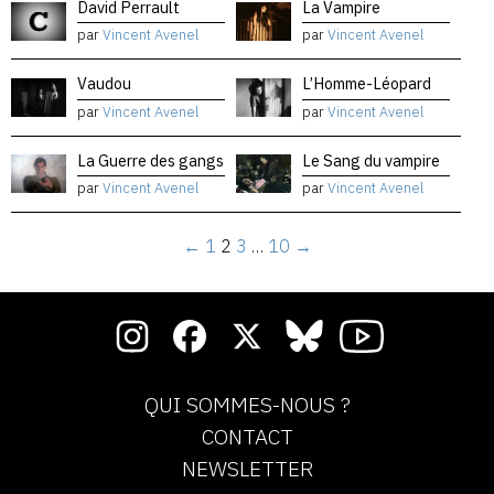
David Perrault
La Vampire
par
Vincent Avenel
par
Vincent Avenel
Vaudou
L’Homme-Léopard
par
Vincent Avenel
par
Vincent Avenel
La Guerre des gangs
Le Sang du vampire
par
Vincent Avenel
par
Vincent Avenel
←
1
2
3
…
10
→
QUI SOMMES-NOUS ?
CONTACT
NEWSLETTER