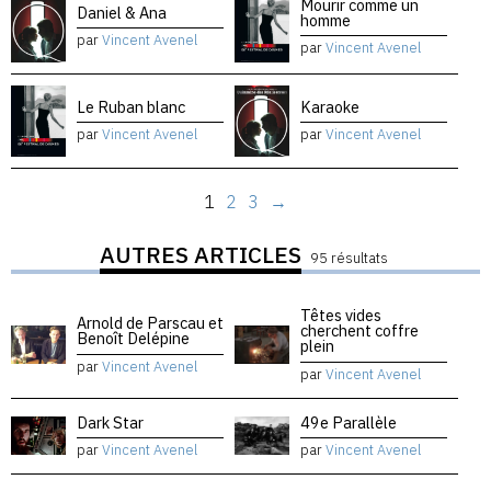
Mourir comme un
Daniel & Ana
homme
par
Vincent Avenel
par
Vincent Avenel
Le Ruban blanc
Karaoke
par
Vincent Avenel
par
Vincent Avenel
1
2
3
→
AUTRES ARTICLES
95 résultats
Têtes vides
Arnold de Parscau et
cherchent coffre
Benoît Delépine
plein
par
Vincent Avenel
par
Vincent Avenel
Dark Star
49e Parallèle
par
Vincent Avenel
par
Vincent Avenel