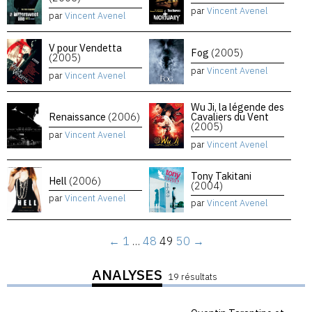
par
Vincent Avenel
par
Vincent Avenel
V pour Vendetta
Fog
(2005)
(2005)
par
Vincent Avenel
par
Vincent Avenel
Wu Ji, la légende des
Renaissance
(2006)
Cavaliers du Vent
(2005)
par
Vincent Avenel
par
Vincent Avenel
Tony Takitani
Hell
(2006)
(2004)
par
Vincent Avenel
par
Vincent Avenel
←
1
…
48
49
50
→
ANALYSES
19 résultats