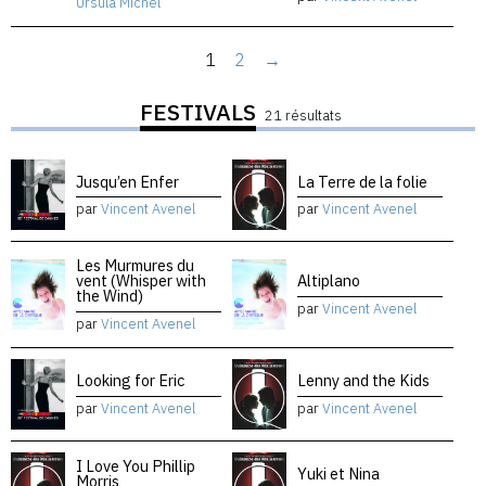
Ursula Michel
1
2
→
FESTIVALS
21 résultats
Jusqu’en Enfer
La Terre de la folie
par
Vincent Avenel
par
Vincent Avenel
Les Murmures du
vent (Whisper with
Altiplano
the Wind)
par
Vincent Avenel
par
Vincent Avenel
Looking for Eric
Lenny and the Kids
par
Vincent Avenel
par
Vincent Avenel
I Love You Phillip
Yuki et Nina
Morris