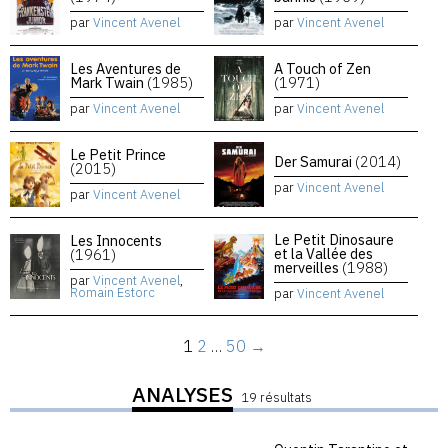
par
Vincent Avenel
par
Vincent Avenel
Les Aventures de
A Touch of Zen
Mark Twain
(1985)
(1971)
par
Vincent Avenel
par
Vincent Avenel
Le Petit Prince
Der Samurai
(2014)
(2015)
par
Vincent Avenel
par
Vincent Avenel
Le Petit Dinosaure
Les Innocents
et la Vallée des
(1961)
merveilles
(1988)
par
Vincent Avenel
,
Romain Estorc
par
Vincent Avenel
1
2
…
50
→
ANALYSES
19 résultats