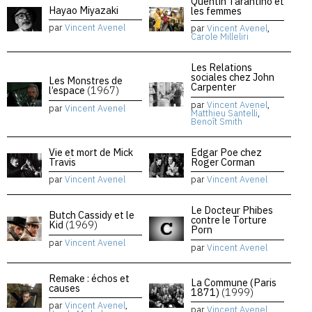
Quentin Tarantino et
Hayao Miyazaki
les femmes
par
Vincent Avenel
par
Vincent Avenel
,
Carole Milleliri
Les Relations
sociales chez John
Les Monstres de
Carpenter
l’espace
(1967)
par
Vincent Avenel
,
par
Vincent Avenel
Matthieu Santelli
,
Benoît Smith
Vie et mort de Mick
Edgar Poe chez
Travis
Roger Corman
par
Vincent Avenel
par
Vincent Avenel
Le Docteur Phibes
Butch Cassidy et le
contre le Torture
Kid
(1969)
Porn
par
Vincent Avenel
par
Vincent Avenel
Remake : échos et
La Commune (Paris
causes
1871)
(1999)
par
Vincent Avenel
,
par
Vincent Avenel