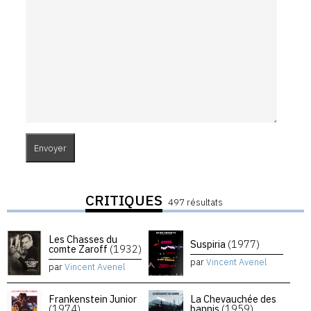
CRITIQUES
497 résultats
Les Chasses du
Suspiria
(1977)
comte Zaroff
(1932)
par
Vincent Avenel
par
Vincent Avenel
Frankenstein Junior
La Chevauchée des
(1974)
bannis
(1959)