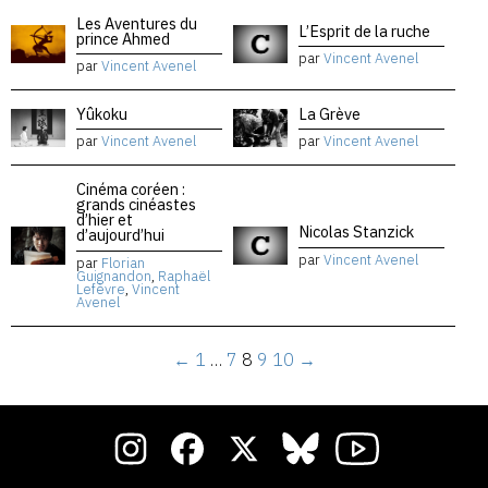
Les Aventures du
L’Esprit de la ruche
prince Ahmed
par
Vincent Avenel
par
Vincent Avenel
Yûkoku
La Grève
par
Vincent Avenel
par
Vincent Avenel
Cinéma coréen :
grands cinéastes
d’hier et
Nicolas Stanzick
d’aujourd’hui
par
Vincent Avenel
par
Florian
Guignandon
,
Raphaël
Lefèvre
,
Vincent
Avenel
←
1
…
7
8
9
10
→