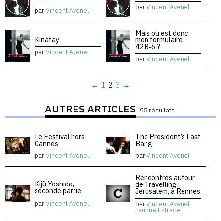
par
Vincent Avenel
par
Vincent Avenel
Mais où est donc
Kinatay
mon formulaire
42B‑6 ?
par
Vincent Avenel
par
Vincent Avenel
←
1
2
3
→
AUTRES ARTICLES
95 résultats
Le Festival hors
The President’s Last
Cannes
Bang
par
Vincent Avenel
par
Vincent Avenel
Rencontres autour
Kijû Yoshida,
de Travelling :
seconde partie
Jérusalem, à Rennes
par
Vincent Avenel
par
Vincent Avenel
,
Laurine Estrade