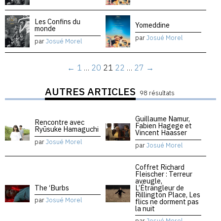
Les Confins du
Yomeddine
monde
par
Josué Morel
par
Josué Morel
←
1
…
20
21
22
…
27
→
AUTRES ARTICLES
98 résultats
Guillaume Namur,
Rencontre avec
Fabien Hagege et
Ryūsuke Hamaguchi
Vincent Haasser
par
Josué Morel
par
Josué Morel
Coffret Richard
Fleischer : Terreur
aveugle,
The ‘Burbs
L’Étrangleur de
Rillington Place, Les
par
Josué Morel
flics ne dorment pas
la nuit
par
Josué Morel