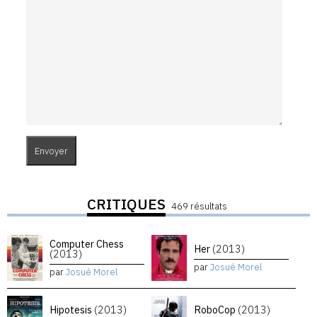
CRITIQUES
469 résultats
Computer Chess
Her
(2013)
(2013)
par
Josué Morel
par
Josué Morel
Hipotesis
(2013)
RoboCop
(2013)