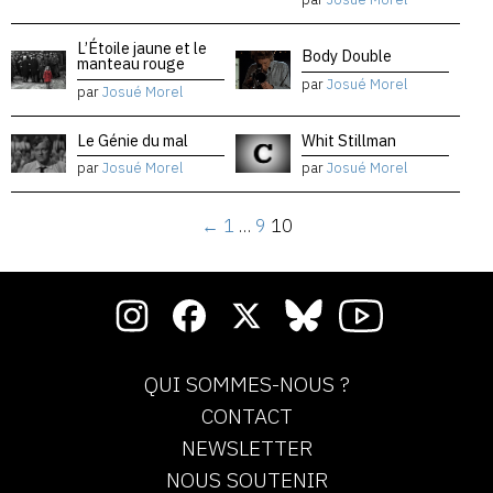
L’Étoile jaune et le
Body Double
manteau rouge
par
Josué Morel
par
Josué Morel
Le Génie du mal
Whit Stillman
par
Josué Morel
par
Josué Morel
←
1
…
9
10
QUI SOMMES-NOUS ?
CONTACT
NEWSLETTER
NOUS SOUTENIR