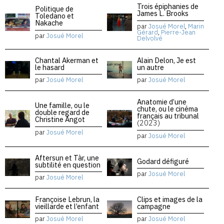
Trois épiphanies de
Politique de
James L. Brooks
Toledano et
Nakache
par
Josué Morel
,
Marin
Gérard
,
Pierre-Jean
par
Josué Morel
Delvolvé
Chantal Akerman et
Alain Delon, Je est
le hasard
un autre
par
Josué Morel
par
Josué Morel
Anatomie d’une
Une famille, ou le
chute, ou le cinéma
double regard de
français au tribunal
Christine Angot
(2023)
par
Josué Morel
par
Josué Morel
Aftersun et Tàr, une
Godard défiguré
subtilité en question
par
Josué Morel
par
Josué Morel
Françoise Lebrun, la
Clips et images de la
vieillarde et l’enfant
campagne
par
Josué Morel
par
Josué Morel