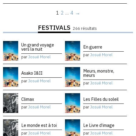
1
2
…
4
→
FESTIVALS
266 résultats
Un grand voyage
En guerre
vers la nuit
par
Josué Morel
par
Josué Morel
Meurs, monstre,
Asako I&II
meurs
par
Josué Morel
par
Josué Morel
Climax
Les Filles du soleil
par
Josué Morel
par
Josué Morel
Le monde est à toi
Le Livre d’image
par
Josué Morel
par
Josué Morel