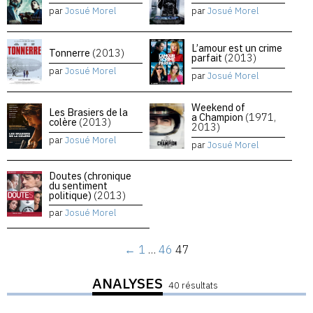
par
Josué Morel
par
Josué Morel
L’amour est un crime
Tonnerre
(2013)
parfait
(2013)
par
Josué Morel
par
Josué Morel
Weekend of
Les Brasiers de la
a Champion
(1971,
colère
(2013)
2013)
par
Josué Morel
par
Josué Morel
Doutes (chronique
du sentiment
politique)
(2013)
par
Josué Morel
←
1
…
46
47
ANALYSES
40 résultats